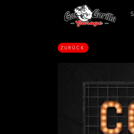
S
ZURÜCK