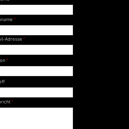
hname
il-Adresse
fon
eff
richt