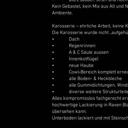
• alles sauber, straff und hoch
Kein Gebastel, kein Mix aus Alt und 
Ambiente.
Karosserie – ehrliche Arbeit, keine 
Die Karosserie wurde nicht „aufgehü
• Dach
• Regenrinnen
• A & C Säule aussen
• Innenkotflügel
• neue Haube
• Cowl‑Bereich komplett erneu
• alle Boden- & Heckbleche
• alle Gummidichtungen, Windsc
• diverse weitere Strukturteil
Alles kompromisslos fachgerecht ers
hochwertige Lackierung in Raven Bla
übersehen kann.
Unterboden lackiert und mit Steinsc