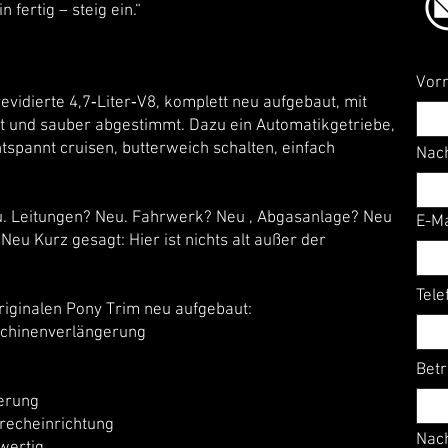
 fertig – steig ein.“
Vor
revidierte 4,7‑Liter‑V8, komplett neu aufgebaut, mit
 und sauber abgestimmt. Dazu ein Automatikgetriebe,
tspannt cruisen, butterweich schalten, einfach
Nac
 Leitungen? Neu. Fahrwerk? Neu , Abgasanlage? Neu
E-Ma
eu Kurz gesagt: Hier ist nichts alt außer der
Tele
iginalen Pony Trim neu aufgebaut:
chinenverlängerung
Betr
erung
echeinrichtung
Nach