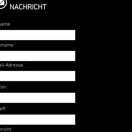
NACHRICHT
name
hname
il-Adresse
fon
eff
richt