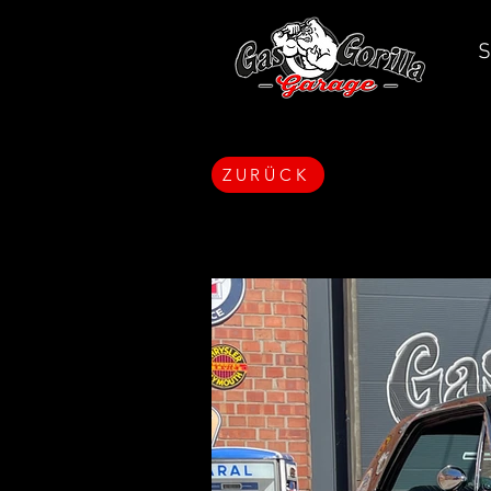
S
ZURÜCK