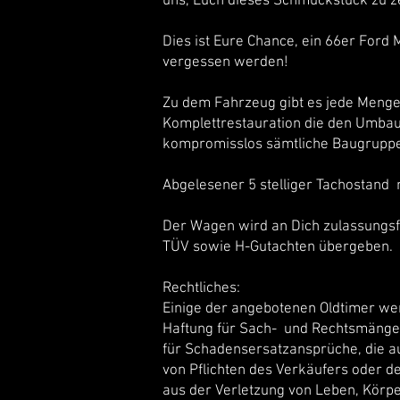
uns, Euch dieses Schmuckstück zu z
Dies ist Eure Chance, ein 66er Ford 
vergessen werden!
Zu dem Fahrzeug gibt es jede Meng
Komplettrestauration die den Umba
kompromisslos sämtliche Baugruppen
Abgelesener 5 stelliger Tachostand
Der Wagen wird an Dich zulassungsf
TÜV sowie H-Gutachten übergeben.
Rechtliches:
Einige der angebotenen Oldtimer we
Haftung für Sach- und Rechtsmängela
für Schadensersatzansprüche, die au
von Pflichten des Verkäufers oder d
aus der Verletzung von Leben, Körp