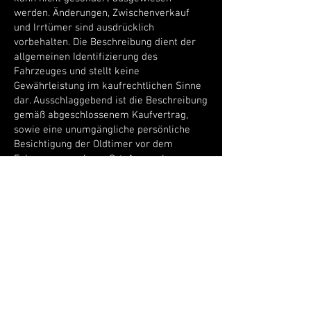
werden. Änderungen, Zwischenverkauf
und Irrtümer sind ausdrücklich
vorbehalten. Die Beschreibung dient der
allgemeinen Identifizierung des
Fahrzeuges und stellt keine
Gewährleistung im kaufrechtlichen Sinne
dar. Ausschlaggebend ist die Beschreibung
gemäß abgeschlossenem Kaufvertrag,
sowie eine unumgängliche persönliche
Besichtigung der Oldtimer vor dem
Fahrzeugerwerb vor Ort. Angegebene
Laufleistungen sind abgelesene
Tachostände die aufgrund des
Fahrzeugalters nicht garantiert werden
können.
RUF UNS AN
+49 (0)162 - 56 99 699