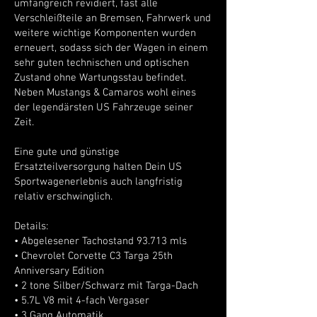
umfangreich revidiert, fast alle
Verschleißteile an Bremsen, Fahrwerk und
weitere wichtige Komponenten wurden
erneuert, sodass sich der Wagen in einem
sehr guten technischen und optischen
Zustand ohne Wartungsstau befindet.
Neben Mustangs & Camaros wohl eines
der legendärsten US Fahrzeuge seiner
Zeit.
Eine gute und günstige
Ersatzteilversorgung halten Dein US
Sportwagenerlebnis auch langfristig
relativ erschwinglich.
Details:
• Abgelesener Tachostand 93.713 mls
• Chevrolet Corvette C3 Targa 25th
Anniversary Edition
• 2 tone Silber/Schwarz mit Targa-Dach
• 5.7L V8 mit 4-fach Vergaser
• 3 Gang Automatik